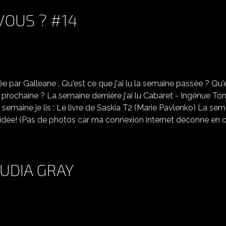
 VOUS ? #14
C'EST LUNDI, QUE LISEZ VOUS ? #14
e par Galleane . Qu'est ce que j'ai lu la semaine passée ? Qu'
 prochaine ? La semaine dernière j'ai lu Cabaret - Ingénue To
e semaine je lis : Le livre de Saskia T2 (Marie Pavlenko) La se
ne idée! (Pas de photos car ma connexion internet déconne en 
UDIA GRAY
EVERNIGHT TOME 3, CLAUDIA GRAY