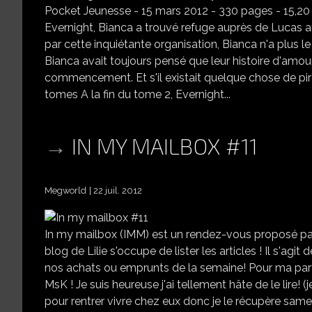
Pocket Jeunesse - 15 mars 2012 - 330 pages - 15,20 e
Evernight, Bianca a trouvé refuge auprès de Lucas au 
par cette inquiétante organisation, Bianca n'a plus le c
Bianca avait toujours pensé que leur histoire d'amour 
commencement. Et s'il existait quelque chose de pi
tomes A la fin du tome 2, Evernight...
IN MY MAILBOX #11
Megworld
22 juil. 2012
In my mailbox (IMM) est un rendez-vous proposé par 
blog de Lilie s'occupe de lister les articles ! Il s'agi
nos achats ou emprunts de la semaine! Pour ma part, j
MsK ! Je suis heureuse j'ai tellement hâte de le lire!
pour rentrer vivre chez eux donc je le récupère samedi