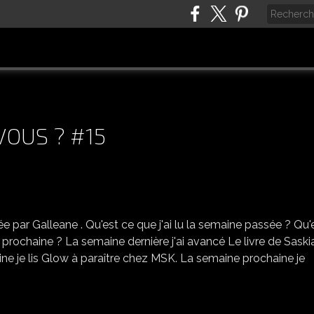
 VOUS ? #15
C'EST LUNDI, QUE LISEZ VOUS ? #15
e par Galleane . Qu'est ce que j'ai lu la semaine passée ? Qu'
 prochaine ? La semaine dernière j'ai avancé Le livre de Saski
maine je lis Glow à paraître chez MSK. La semaine prochaine je