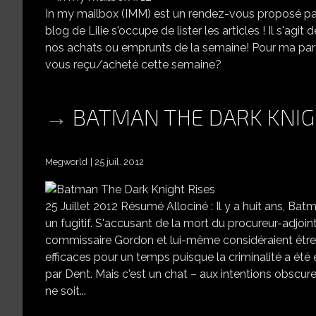
In my mailbox (IMM) est un rendez-vous proposé par 
blog de Lilie s'occupe de lister les articles ! Il s'agi
nos achats ou emprunts de la semaine! Pour ma part, je
vous reçu/acheté cette semaine?
BATMAN THE DARK KNIG
Megworld
25 juil. 2012
25 Juillet 2012 Résumé Allociné : Il y a huit ans, Batm
un fugitif. S'accusant de la mort du procureur-adjoin
commissaire Gordon et lui-même considéraient être 
efficaces pour un temps puisque la criminalité a été é
par Dent. Mais c'est un chat – aux intentions obscur
ne soit...