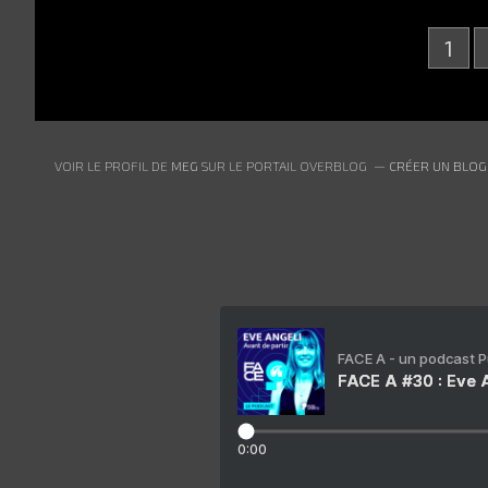
1
VOIR LE PROFIL DE
MEG
SUR LE PORTAIL OVERBLOG
CRÉER UN BLOG
FACE A - un podcast 
FACE A #30 : Eve A
0:00