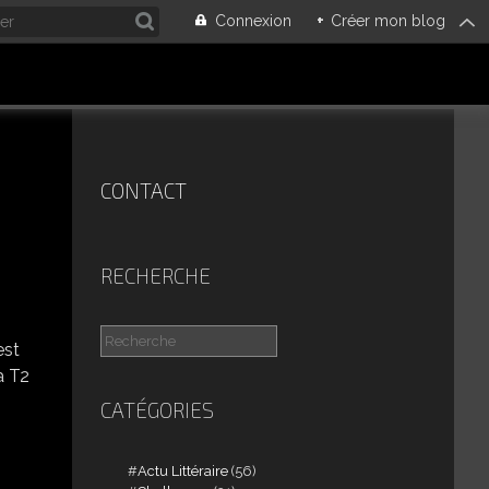
Connexion
+
Créer mon blog
CONTACT
RECHERCHE
est
a T2
CATÉGORIES
Actu Littéraire
(56)