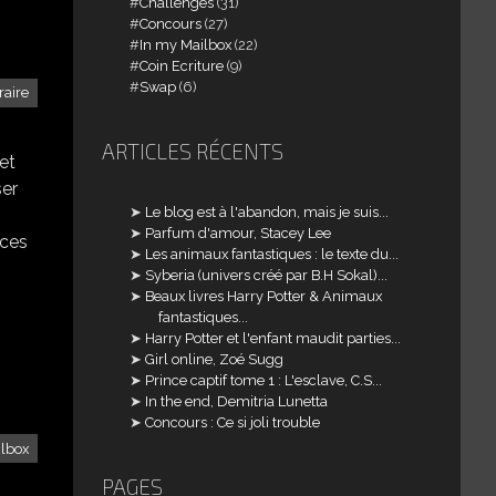
Challenges
(31)
Concours
(27)
In my Mailbox
(22)
Coin Ecriture
(9)
Swap
(6)
raire
ARTICLES RÉCENTS
et
ser
Le blog est à l'abandon, mais je suis...
Parfum d'amour, Stacey Lee
 ces
Les animaux fantastiques : le texte du...
Syberia (univers créé par B.H Sokal)...
Beaux livres Harry Potter & Animaux
fantastiques...
Harry Potter et l'enfant maudit parties...
Girl online, Zoé Sugg
Prince captif tome 1 : L'esclave, C.S...
In the end, Demitria Lunetta
Concours : Ce si joli trouble
ilbox
PAGES