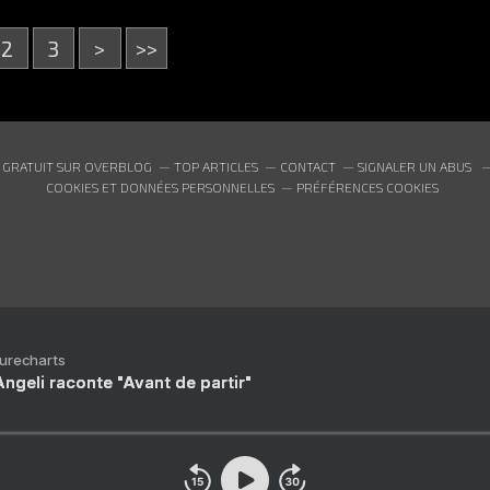
2
3
>
>>
 GRATUIT SUR OVERBLOG
TOP ARTICLES
CONTACT
SIGNALER UN ABUS
COOKIES ET DONNÉES PERSONNELLES
PRÉFÉRENCES COOKIES
Purecharts
ngeli raconte "Avant de partir"