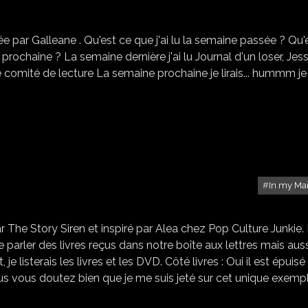
e par Galleane . Qu'est ce que j'ai lu la semaine passée ? Qu'
prochaine ? La semaine dernière j'ai lu Journal d'un loser, Jes
e comité de lecture La semaine prochaine je lirais... hummm je
In my Ma
IN MY MAILBOX #10
The Story Siren et inspiré par Alea chez Pop Culture Junkie.
t de parler des livres reçus dans notre boîte aux lettres mais aus
listerais les livres et les DVD. Côté livres : Oui il est épuisé 
ous vous doutez bien que je me suis jeté sur cet unique exempl