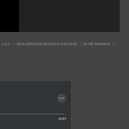
C.G.U.
RÉMUNÉRATION EN DROITS D'AUTEUR
OFFRE PREMIUM
-9:01