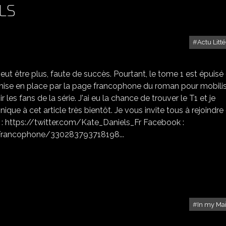
LS
Actu Litté
SAUVETAGE KATE DANIELS
eut être plus, faute de succès. Pourtant, le tome 1 est épuisé 
 mise en place par la page francophone du roman pour mobili
 les fans de la série. J'ai eu la chance de trouver le T1 et je
que à cet article très bientôt. Je vous invite tous à rejoindre
er : https://twitter.com/Kate_Daniels_Fr Facebook :
rancophone/330283793718198...
In my Ma
IN MY MAILBOX #12