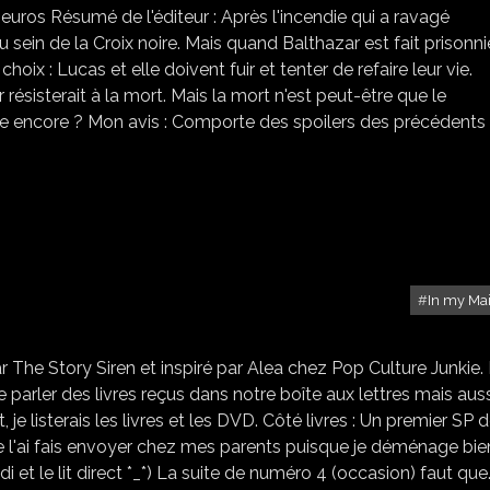
uros Résumé de l'éditeur : Après l'incendie qui a ravagé
sein de la Croix noire. Mais quand Balthazar est fait prisonni
hoix : Lucas et elle doivent fuir et tenter de refaire leur vie.
résisterait à la mort. Mais la mort n'est peut-être que le
re encore ? Mon avis : Comporte des spoilers des précédents
In my Ma
IN MY MAILBOX #11
The Story Siren et inspiré par Alea chez Pop Culture Junkie.
t de parler des livres reçus dans notre boîte aux lettres mais aus
e listerais les livres et les DVD. Côté livres : Un premier SP 
 (je l'ai fais envoyer chez mes parents puisque je déménage bie
 et le lit direct *_*) La suite de numéro 4 (occasion) faut que.