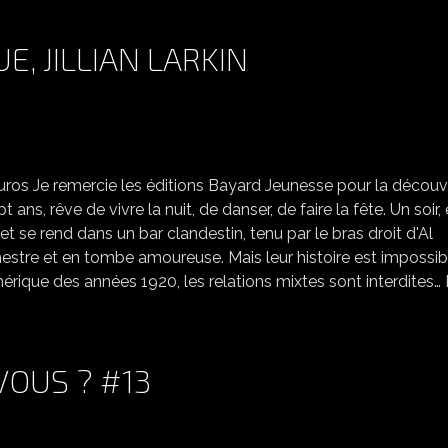
, JILLIAN LARKIN
CABARET TOME 1 INGÉNUE, JILLIAN LARKIN
uros Je remercie les éditions Bayard Jeunesse pour la découv
t ans, rêve de vivre la nuit, de danser, de faire la fête. Un soir, 
 se rend dans un bar clandestin, tenu par le bras droit d'Al
hestre et en tombe amoureuse. Mais leur histoire est impossibl
mérique des années 1920, les relations mixtes sont interdites…
 VOUS ? #13
C'EST LUNDI, QUE LISEZ VOUS ? #13