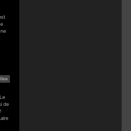
est
se
 ne
ilbox
 Le
si de
!
aire