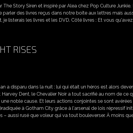
The Story Siren et inspiré par Alea chez Pop Culture Junkie.
t de parler des livres reçus dans notre boîte aux lettres mais aus
 listerais les livres et les DVD. Côté livres : Et vous qu'avez
HT RISES
BATMAN THE DARK KNIGHT RISES
an a disparu dans la nuit : lui qui était un héros est alors deve
t Harvey Dent, le Chevalier Noir a tout sacrifié au nom de ce q
une noble cause. Et leurs actions conjointes se sont avérées
radiquée à Gotham City grâce à l'arsenal de lois répressif init
es – aussi rusé que voleur qui va tout bouleverser. À moins qu