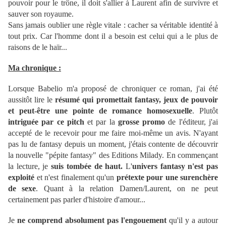
pouvoir pour le trône, il doit s'allier à Laurent afin de survivre et
sauver son royaume.
Sans jamais oublier une règle vitale : cacher sa véritable identité à
tout prix. Car l'homme dont il a besoin est celui qui a le plus de
raisons de le haïr...
Ma chronique :
Lorsque Babelio m'a proposé de chroniquer ce roman, j'ai été
aussitôt lire le
résumé qui promettait fantasy, jeux de pouvoir
et peut-être une pointe de romance homosexuelle
. Plutôt
intriguée par ce pitch
et par la
grosse promo
de l'éditeur, j'ai
accepté de le recevoir pour me faire moi-même un avis. N'ayant
pas lu de fantasy depuis un moment, j'étais contente de découvrir
la nouvelle "pépite fantasy" des Editions Milady. En commençant
la lecture, je
suis tombée de haut.
L'
univers fantasy n'est pas
exploité
et n'est finalement qu'un
prétexte pour une surenchère
de sexe
. Quant à la relation Damen/Laurent, on ne peut
certainement pas parler d'histoire d'amour...
Je
ne comprend absolument pas l'engouement
qu'il y a autour