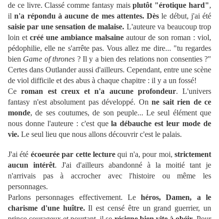
de ce livre. Classé comme fantasy mais
plutôt "érotique hard"
,
il
n'a répondu à aucune de mes attentes. Dès
le début, j'ai été
saisie par une sensation de malaise.
L'auteure va beaucoup trop
loin et
créé une ambiance malsaine
autour de son roman : viol,
pédophilie, elle ne s'arrête pas. Vous allez me dire... "tu regardes
bien
Game of thrones
? Il y a bien des relations non consenties ?"
Certes dans Outlander aussi d'ailleurs. Cependant, entre une scène
de viol difficile et des abus à chaque chapitre : il y a un fossé!
Ce
roman est creux et n'a aucune profondeur
. L'univers
fantasy n'est absolument pas développé. On
ne sait rien de ce
monde
, de ses coutumes, de son peuple... Le seul élément que
nous donne l'auteure : c'est que
la débauche est leur mode de
vie.
Le seul lieu que nous allons découvrir c'est le palais.
J'ai été
écoeurée par cette lecture
qui n'a, pour moi,
strictement
aucun intérêt
. J'ai d'ailleurs abandonné à la moitié tant je
n'arrivais pas à accrocher avec l'histoire ou même les
personnages.
Parlons personnages effectivement. Le
héros, Damen, a le
charisme d'une huître.
Il est censé être un grand guerrier, un
prince courageux et pourtant, il se
résigne bien vite à obéir
. Pour