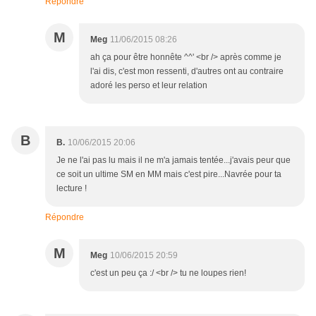
Répondre
M
Meg
11/06/2015 08:26
ah ça pour être honnête ^^' <br /> après comme je
l'ai dis, c'est mon ressenti, d'autres ont au contraire
adoré les perso et leur relation
B
B.
10/06/2015 20:06
Je ne l'ai pas lu mais il ne m'a jamais tentée...j'avais peur que
ce soit un ultime SM en MM mais c'est pire...Navrée pour ta
lecture !
Répondre
M
Meg
10/06/2015 20:59
c'est un peu ça :/ <br /> tu ne loupes rien!