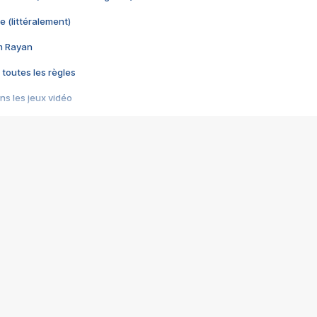
e (littéralement)
im Rayan
 toutes les règles
s les jeux vidéo
us choquant de Rockstar ? - Le scandale BULLY
e plus moche de Steam
du RÊVE tourne au CAUCHEMAR
pendant 8 heures
it… à tort
umiliés par un jeu vidéo
ire - Final Fantasy 8
ti un empire - Age of Empires