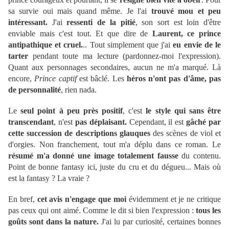
sa survie oui mais quand même. Je l'ai
trouvé mou et peu
intéressant.
J'ai
ressenti de la pitié
, son sort est loin d'être
enviable mais c'est tout. Et que dire de
Laurent, ce prince
antipathique et cruel.
.. Tout simplement que j'ai
eu envie de le
tarter
pendant toute ma lecture (pardonnez-moi l'expression).
Quant aux personnages secondaires, aucun ne m'a marqué. Là
encore,
Prince captif
est bâclé. Les
héros n'ont pas d'âme, pas
de personnalité
, rien nada.
Le
seul point à peu près positif
, c'est
le style qui sans être
transcendant
, n'est
pas déplaisant.
Cependant, il est
gâché par
cette succession de descriptions glauques
des scènes de viol et
d'orgies. Non franchement, tout m'a déplu dans ce roman. Le
résumé m'a donné une image totalement fausse
du contenu.
Point de bonne fantasy ici, juste du cru et du dégueu... Mais où
est la fantasy ? La vraie ?
En bref,
cet avis n'engage que moi
évidemment et je ne critique
pas ceux qui ont aimé. Comme le dit si bien l'expression :
tous les
goûts sont dans la nature.
J'ai lu par curiosité, certaines bonnes