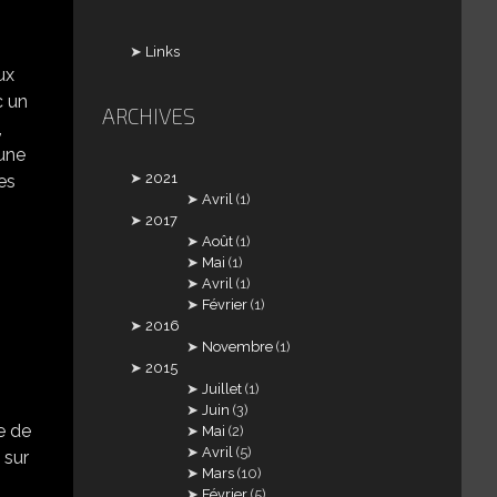
Links
ux
c un
ARCHIVES
,
 une
2021
es
Avril
(1)
2017
Août
(1)
Mai
(1)
Avril
(1)
Février
(1)
2016
Novembre
(1)
2015
Juillet
(1)
Juin
(3)
e de
Mai
(2)
Avril
(5)
 sur
Mars
(10)
Février
(5)