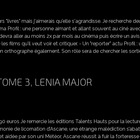
RECRUTEMENT
livres" mais j'aimerais qu'elle s'agrandisse. Je recherche de
ma Profil : une personne aimant et allant souvent au ciné ave
vra aller au moins 2x par mois au cinéma puis écrire un avis
es films qu'il veut voir et critiquer. - Un "reporter" actu Profil :
 en orthographe également. Son rôle sera de chercher les sorti
TOME 3, LENIA MAJOR
LA FILLE AUX LICORNES TOME 3, LENIA MAJOR
0 euros Je remercie les éditions Talents Hauts pour la lectur
émonie de licornation d’Ascane, une étrange malédiction s’abat
aidée par son uni Météor, Ascane réussit à fuir la forteresse