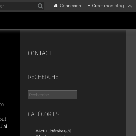
Connexion
+
Créer mon blog
CONTACT
RECHERCHE
té
CATÉGORIES
out
J'ai
Actu Littéraire
(56)