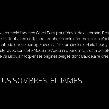
MOUCHE', MARIE LEBEY
Je remercie l'agence Gilles Paris pour l'envoi de ce roman. R
re, surtout avec cette apostrophe en coin comme un clin d'oei
fantaisie qu'elle partage avec sa fille romancière. Marie Lebey
ule, avec son côté Madame Verdurin pour qui l'art et la beaut
Elle va jusqu'à moquer ses origines belges dont Baudelaire dres
US SOMBRES, EL JAMES
CINQUANTE NUANCES PLUS SOMBRES, EL JAMES