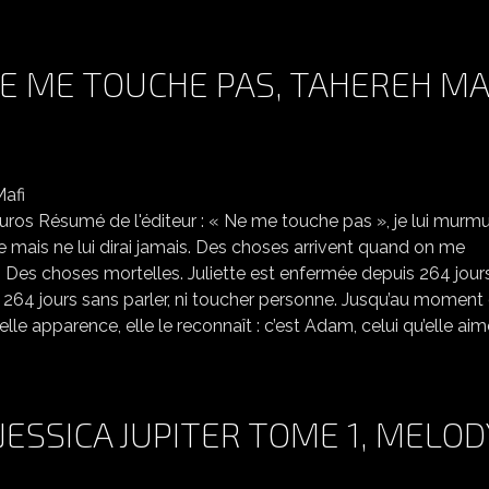
NE ME TOUCHE PAS, TAHEREH MA
INSAISISSABLE TOME 1 NE ME TOUCHE PAS, TAHEREH MAFI
uros Résumé de l'éditeur : « Ne me touche pas », je lui murmu
he mais ne lui dirai jamais. Des choses arrivent quand on me
Des choses mortelles. Juliette est enfermée depuis 264 jour
. 264 jours sans parler, ni toucher personne. Jusqu’au moment
elle apparence, elle le reconnaît : c’est Adam, celui qu’elle ai
JESSICA JUPITER TOME 1, MELOD