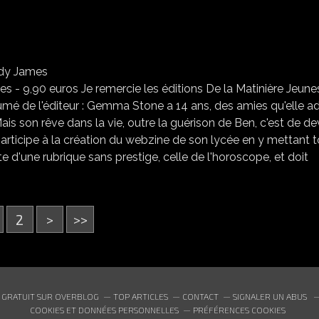
A RUBRIQUE COEUR DE JESSICA JUPITER TOME 1, MELODY JAMES
es - 9,90 euros Je remercie les éditions De la Matinière Jeun
mé de l'éditeur : Gemma Stone a 14 ans, des amies qu'elle ad
ais son rêve dans la vie, outre la guérison de Ben, c'est de de
e participe à la création du webzine de son lycée en y mettant 
 d'une rubrique sans prestige, celle de l'horoscope, et doit
2
>
>>
 GRATUIT SUR OVERBLOG
TOP ARTICLES
CONTACT
SIGNALER UN ABUS
COOKIES ET DONNÉES PERSONNELLES
PRÉFÉRENCES COOKIES