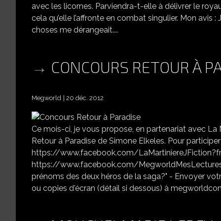
avec les licornes. Parviendra-t-elle à délivrer le ro
cela qu’elle l’affronte en combat singulier. Mon avis
choses me dérangeait....
CONCOURS RETOUR À P
Megworld
20 déc. 2012
Ce mois-ci, je vous propose, en partenariat avec La
Retour à Paradise de Simone Elkeles. Pour participer i
https://www.facebook.com/LaMartiniereJFiction?fre
https://www.facebook.com/MegworldMesLecturesMonE
prénoms des deux héros de la saga?" - Envoyer votr
ou copies d'écran (détail si dessous) à megworldcon