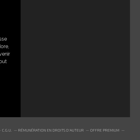
esse
ore,
venir
tout
C.G.U.
RÉMUNÉRATION EN DROITS D'AUTEUR
OFFRE PREMIUM