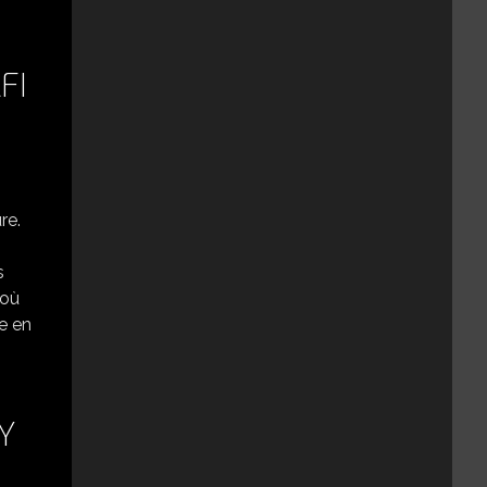
FI
re.
s
 où
me en
Y