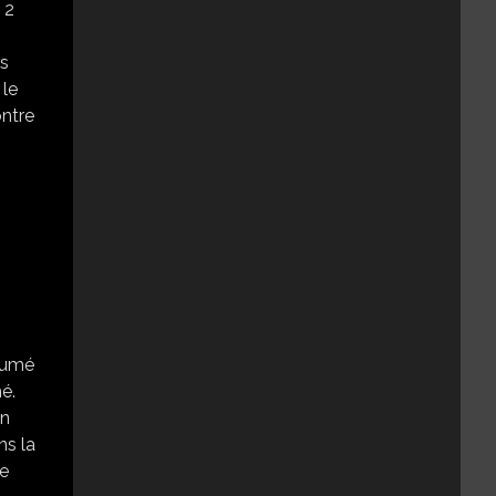
 2
n
es
 le
ontre
ésumé
é.
on
ns la
se