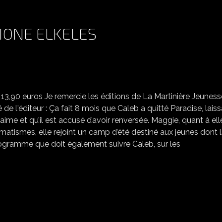
MONE ELKELES
RETOUR À PARADISE, SIMONE ELKELES
 13,90 euros Je remercie les éditions de La Martinière Jeuness
de l'éditeur : Ça fait 8 mois que Caleb a quitté Paradise, lais
il aime et qu’il est accusé d’avoir renversée. Maggie, quant à ell
traumatismes, elle rejoint un camp d’été destiné aux jeunes dont l
rogramme que doit également suivre Caleb, sur les