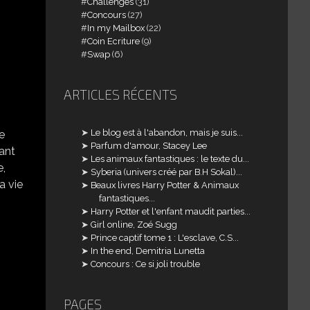
Challenges
(31)
Concours
(27)
In my Mailbox
(22)
Coin Ecriture
(9)
Swap
(6)
ARTICLES RÉCENTS
Le blog est à l'abandon, mais je suis...
e
Parfum d'amour, Stacey Lee
sant
Les animaux fantastiques : le texte du...
e,
Syberia (univers créé par B.H Sokal)...
a vie
Beaux livres Harry Potter & Animaux
fantastiques...
Harry Potter et l'enfant maudit parties...
Girl online, Zoé Sugg
Prince captif tome 1 : L'esclave, C.S...
In the end, Demitria Lunetta
Concours : Ce si joli trouble
PAGES