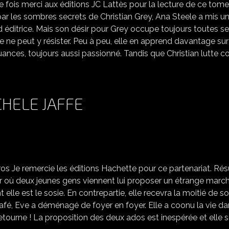
le fois merci aux éditions JC Lattès pour la lecture de ce tome
ar les sombres secrets de Christian Grey, Ana Steele a mis u
 d éditrice. Mais son désir pour Grey occupe toujours toutes s
le ne peut y résister. Peu à peu, elle en apprend davantage sur
ces, toujours aussi passionné. Tandis que Christian lutte c
HELE JAFFE
FLEUR DE FANTÔME, MICHELE JAFFE
s Je remercie les éditions Hachette pour ce partenariat. R
our où deux jeunes gens viennent lui proposer un étrange march
 elle est le sosie. En contrepartie, elle recevra la moitié de s
afé, Eve a déménagé de foyer en foyer. Elle a coonu la vie da
 retourne ! La proposition des deux ados est inespérée et elle 