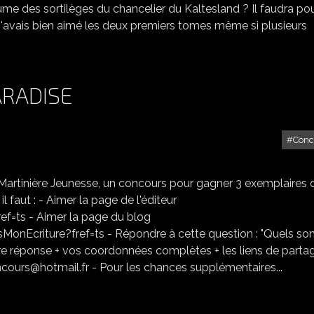
yaume des sortilèges du chancelier du Kaltesland ? Il faudra po
 : J'avais bien aimé les deux premiers tomes même si plusieurs
ARADISE
Conc
CONCOURS RETOUR À PARADISE
 Martinière Jeunesse, un concours pour gagner 3 exemplaires 
l faut : - Aimer la page de l'éditeur
f=ts - Aimer la page du blog
criture?fref=ts - Répondre à cette question : "Quels son
e réponse + vos coordonnées complètes + les liens de parta
cours@hotmail.fr - Pour les chances supplémentaires...