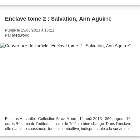
lorsqu'une nuit, Lawrence rencontre la déesse...
Enclave tome 2 : Salvation, Ann Aguirre
Publié le 15/08/2013 à 16:12
Par
Megworld
Editions Hachette - Collection Black Moon - 14 août 2013 - 360 pages - 16
euros Résumé de l'éditeur : La vie de Trèfle a bien changé. Dans l’enclave,
elle était une chasseuse, forte et combattive, indispensable à la survie de la
communauté. Pourtant,...