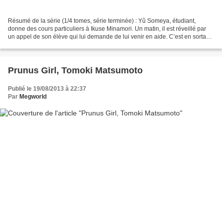
Résumé de la série (1/4 tomes, série terminée) : Yû Someya, étudiant,
donne des cours particuliers à Ikuse Minamori. Un matin, il est réveillé par
un appel de son élève qui lui demande de lui venir en aide. C’est en sortant
dans la rue qu’il comprend...
Prunus Girl, Tomoki Matsumoto
Publié le 19/08/2013 à 22:37
Par
Megworld