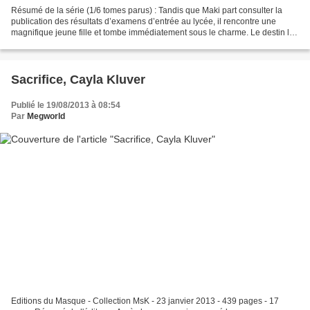
Résumé de la série (1/6 tomes parus) : Tandis que Maki part consulter la
publication des résultats d’examens d’entrée au lycée, il rencontre une
magnifique jeune fille et tombe immédiatement sous le charme. Le destin les
rassemble non seulement dans le...
Sacrifice, Cayla Kluver
Publié le 19/08/2013 à 08:54
Par
Megworld
Editions du Masque - Collection MsK - 23 janvier 2013 - 439 pages - 17