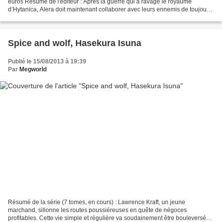
euros Résumé de l'éditeur : Après la guerre qui a ravagé le royaume
d’Hytanica, Alera doit maintenant collaborer avec leurs ennemis de toujours,
les Cokyriens. Pour cela, elle pensait...
Spice and wolf, Hasekura Isuna
Publié le 15/08/2013 à 19:39
Par
Megworld
Résumé de la série (7 tomes, en cours) : Lawrence Kraft, un jeune
marchand, sillonne les routes poussiéreuses en quête de négoces
profitables. Cette vie simple et régulière va soudainement être bouleversée